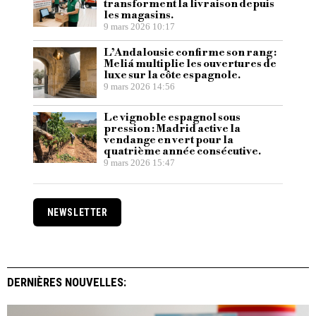
transforment la livraison depuis
les magasins.
9 mars 2026 10:17
L’Andalousie confirme son rang :
Meliá multiplie les ouvertures de
luxe sur la côte espagnole.
9 mars 2026 14:56
Le vignoble espagnol sous
pression : Madrid active la
vendange en vert pour la
quatrième année consécutive.
9 mars 2026 15:47
NEWSLETTER
DERNIÈRES NOUVELLES: