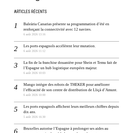
ARTICLES RÉCENTS
Baleària Canarias présente sa programmation d’été en
renforçant la connectivité avec 12 navires.
6 août 2026 13:16
Les ports espagnols accélèrent leur mutation.
6 août 2026 11:12
La fin de la franchise douanière pour Shein et Temu fait de
l’Espagne un hub logistique européen majeur.
6 août 2026 10:03
Mango intègre des robots de THEKER pour améliorer
l’efficacité de son centre de distribution de Lliçà d’Amunt.
6 août 2026 10:00
Les ports espagnols affichent leurs meilleurs chiffres depuis
dix ans.
5 août 2026 16:30
Bruxelles autorise l’Espagne à prolonger ses aides au