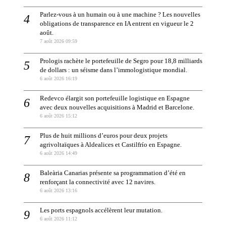
Parlez-vous à un humain ou à une machine ? Les nouvelles
obligations de transparence en IA entrent en vigueur le 2
août.
7 août 2026 09:59
Prologis rachète le portefeuille de Segro pour 18,8 milliards
de dollars : un séisme dans l’immologistique mondial.
6 août 2026 16:19
Redevco élargit son portefeuille logistique en Espagne
avec deux nouvelles acquisitions à Madrid et Barcelone.
6 août 2026 15:12
Plus de huit millions d’euros pour deux projets
agrivoltaïques à Aldealices et Castilfrío en Espagne.
6 août 2026 14:49
Baleària Canarias présente sa programmation d’été en
renforçant la connectivité avec 12 navires.
6 août 2026 13:16
Les ports espagnols accélèrent leur mutation.
6 août 2026 11:12