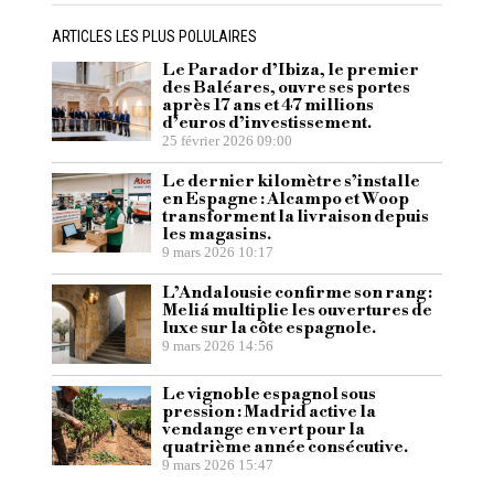
ARTICLES LES PLUS POLULAIRES
Le Parador d’Ibiza, le premier
des Baléares, ouvre ses portes
après 17 ans et 47 millions
d’euros d’investissement.
25 février 2026 09:00
Le dernier kilomètre s’installe
en Espagne : Alcampo et Woop
transforment la livraison depuis
les magasins.
9 mars 2026 10:17
L’Andalousie confirme son rang :
Meliá multiplie les ouvertures de
luxe sur la côte espagnole.
9 mars 2026 14:56
Le vignoble espagnol sous
pression : Madrid active la
vendange en vert pour la
quatrième année consécutive.
9 mars 2026 15:47