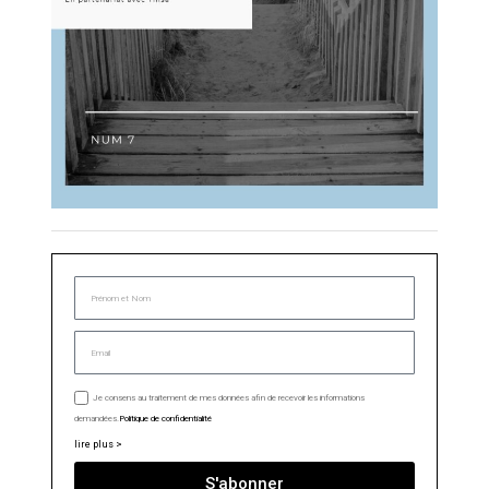
Je consens au traitement de mes données afin de recevoir les informations
demandées.
Politique de confidentialité
lire plus >
S'abonner