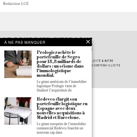
Redaction LCE
À NE PAS MANQUER
Prologis rachète le
portefeuille de Segro
pour 18,8 milliards de
POLITIQUE DE CONFIDENTIALITÉ
POLITIQUE DE COOKIES
PUBLICITÉ & AUTRE
dollars : un séisme dans
JOB & STAGE
INSCRIPTION À LA NEWSLETTER
SIGNALER UN CONTENU ILLICITE
l’immologistique
À PROPOS
PRESS ROOM
mondial.
Le géant américain de l’immobilier
logistique Prologis vient de
finaliser l’acquisition du
Redevco élargit son
portefeuille logistique en
Espagne avec deux
nouvelles acquisitions à
Madrid et Barcelone.
Le géant européen de l’immobilier
commercial Redevco franchit un
nouveau cap dans