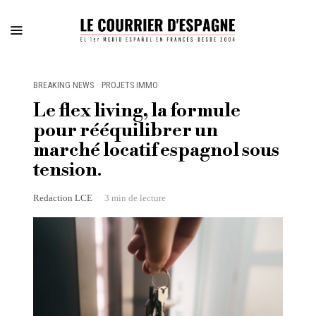
BREAKING NEWS
·
PROJETS IMMO
Le flex living, la formule
pour rééquilibrer un
marché locatif espagnol sous
tension.
Redaction LCE
3 min de lecture