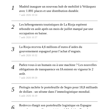
Madrid inaugure un nouveau hub de mobilité à Velázquez
avec 1.891 places et une distribution durable.
7 août 2026 10:54
Les hébergements touristiques de La Rioja espèrent
rebondir en août après un mois de juillet marqué par une
occupation en baisse.
7 août 2026 10:37
La Rioja recevra 4,6 millions d’euros d’aides du
gouvernement espagnol pour l’achat d’engrais.
7 août 2026 10:32
Parlez-vous à un humain ou à une machine ? Les nouvelles
obligations de transparence en IA entrent en vigueur le 2
août.
7 août 2026 09:59
Prologis rachète le portefeuille de Segro pour 18,8 milliards
de dollars : un séisme dans l’immologistique mondial.
6 août 2026 16:19
Redevco élargit son portefeuille logistique en Espagne