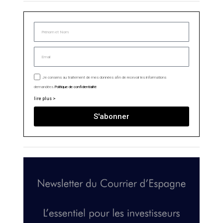
Je consens au traitement de mes données afin de recevoir les informations
demandées.
Politique de confidentialité
lire plus >
S'abonner