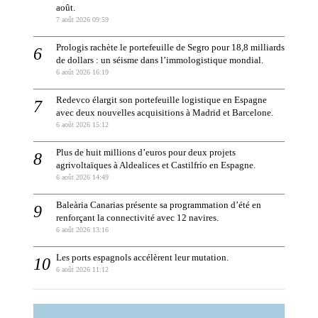
août.
7 août 2026 09:59
Prologis rachète le portefeuille de Segro pour 18,8 milliards
de dollars : un séisme dans l’immologistique mondial.
6 août 2026 16:19
Redevco élargit son portefeuille logistique en Espagne
avec deux nouvelles acquisitions à Madrid et Barcelone.
6 août 2026 15:12
Plus de huit millions d’euros pour deux projets
agrivoltaïques à Aldealices et Castilfrío en Espagne.
6 août 2026 14:49
Baleària Canarias présente sa programmation d’été en
renforçant la connectivité avec 12 navires.
6 août 2026 13:16
Les ports espagnols accélèrent leur mutation.
6 août 2026 11:12