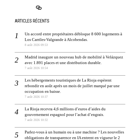
ARTICLES RÉCENTS
Un accord entre propriétaires débloque 8 600 logements à
Los Carriles-Valgrande à Alcobendas.
8 août 2026 09:53
Madrid inaugure un nouveau hub de mobilité à Velázquez
avec 1.891 places et une distribution durable.
7 août 2026 10:54
Les hébergements touristiques de La Rioja espèrent
rebondir en août après un mois de juillet marqué par une
occupation en baisse.
7 août 2026 10:37
La Rioja recevra 4,6 millions d’euros d’aides du
gouvernement espagnol pour l’achat d’engrais.
7 août 2026 10:32
Parlez-vous à un humain ou à une machine ? Les nouvelles
obligations de transparence en IA entrent en vigueur le 2