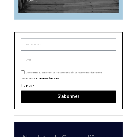
Je consens au traitement de mes données afin de recevoir les informations
demandées.
Politique de confidentialité
lire plus >
S'abonner