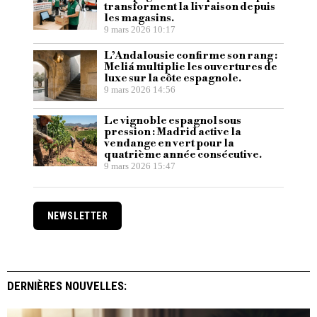
transforment la livraison depuis
les magasins.
9 mars 2026 10:17
L’Andalousie confirme son rang :
Meliá multiplie les ouvertures de
luxe sur la côte espagnole.
9 mars 2026 14:56
Le vignoble espagnol sous
pression : Madrid active la
vendange en vert pour la
quatrième année consécutive.
9 mars 2026 15:47
NEWSLETTER
DERNIÈRES NOUVELLES: