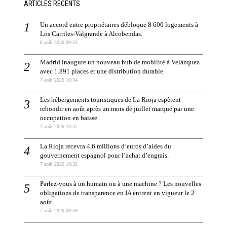
ARTICLES RÉCENTS
Un accord entre propriétaires débloque 8 600 logements à
Los Carriles-Valgrande à Alcobendas.
8 août 2026 09:53
Madrid inaugure un nouveau hub de mobilité à Velázquez
avec 1.891 places et une distribution durable.
7 août 2026 10:54
Les hébergements touristiques de La Rioja espèrent
rebondir en août après un mois de juillet marqué par une
occupation en baisse.
7 août 2026 10:37
La Rioja recevra 4,6 millions d’euros d’aides du
gouvernement espagnol pour l’achat d’engrais.
7 août 2026 10:32
Parlez-vous à un humain ou à une machine ? Les nouvelles
obligations de transparence en IA entrent en vigueur le 2
août.
7 août 2026 09:59