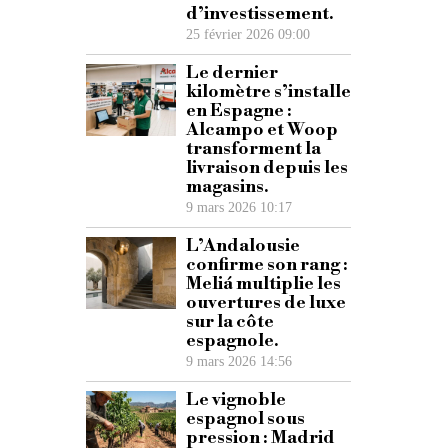
d’investissement.
25 février 2026 09:00
Le dernier
kilomètre s’installe
en Espagne :
Alcampo et Woop
transforment la
livraison depuis les
magasins.
9 mars 2026 10:17
L’Andalousie
confirme son rang :
Meliá multiplie les
ouvertures de luxe
sur la côte
espagnole.
9 mars 2026 14:56
Le vignoble
espagnol sous
pression : Madrid