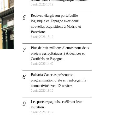
6 août 2026 16:19
Redevco élargit son portefeuille
logistique en Espagne avec deux
nouvelles acquisitions à Madrid et
Barcelone.
6 août 2026 15:12
Plus de huit millions d’euros pour deux
projets agrivoltaïques à Aldealices et
Castilfrío en Espagne.
6 août 2026 14:49
Baleària Canarias présente sa
programmation d’été en renforçant la
connectivité avec 12 navires.
6 août 2026 13:16
Les ports espagnols accélèrent leur
mutation.
6 août 2026 11:12