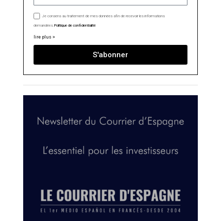
Je consens au traitement de mes données afin de recevoir les informations
demandées.
Politique de confidentialité
lire plus >
S'abonner