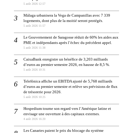
5 août 2026 12:57
Málaga urbanisera la Vega de Campanillas avec 7 339
logements, dont plus de la moitié seront protégés.
5 août 2026 11:57
Le Gouvernement de Saragosse réduit de 60% les aides aux
PME et indépendants après l’échec du précédent appel.
5 août 2026 11:38
CaixaBank enregistre un bénéfice de 3,203 milliards
d’euros au premier semestre 2026, en hausse de 8,5 %.
5 août 2026 10:31
Telefónica affiche un EBITDA ajusté de 5,768 milliards
d’euros au premier semestre et relève ses prévisions de flux
de trésorerie pour 2026.
5 août 2026 10:25
Hospedium tourne son regard vers l’Amérique latine et
envisage une ouverture à des capitaux externes.
4 août 2026 16:20
Les Canaries paient le prix du blocage du système