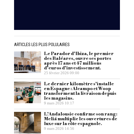
ARTICLES LES PLUS POLULAIRES
Le Parador d’Ibiza, le premier
des Baléares, ouvre ses portes
après 17 ans et 47 millions
d’euros d’investissement.
25 février 2026 09:00
Le dernier kilomètre s’installe
en Espagne : Alcampo et Woop
transforment la livraison depuis
les magasins.
9 mars 2026 10:17
L’Andalousie confirme son rang :
Meliá multiplie les ouvertures de
luxe sur la côte espagnole.
9 mars 2026 14:56