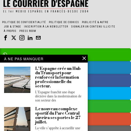
POLITIQUE DE CONFIDENTIALITÉ
POLITIQUE DE COOKIES
PUBLICITÉ & AUTRE
JOB & STAGE
INSCRIPTION À LA NEWSLETTER
SIGNALER UN CONTENU ILLICITE
À PROPOS
PRESS ROOM
À NE PAS MANQUER
L’Espagne crée un Hub
du Transport pour
renforcer la formation
professionnelle du
secteur.
L’Espagne franchit une étape
décisive dans la modernisation de
son secteur des
Le nouveau complexe
sportif du Parc Central
ouvrira ses portes le 27
juillet.
La ville s’apprête à accueillir une