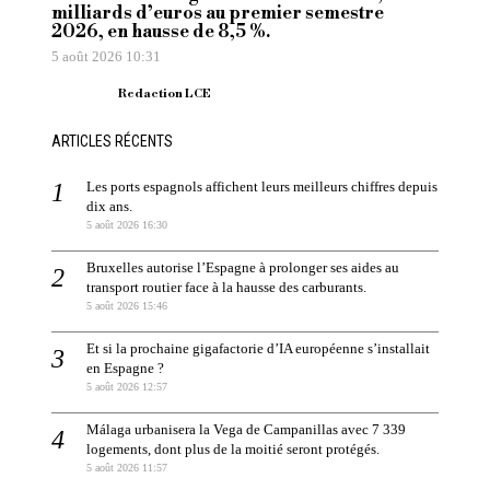
milliards d’euros au premier semestre
2026, en hausse de 8,5 %.
5 août 2026 10:31
Redaction LCE
ARTICLES RÉCENTS
Les ports espagnols affichent leurs meilleurs chiffres depuis
dix ans.
5 août 2026 16:30
Bruxelles autorise l’Espagne à prolonger ses aides au
transport routier face à la hausse des carburants.
5 août 2026 15:46
Et si la prochaine gigafactorie d’IA européenne s’installait
en Espagne ?
5 août 2026 12:57
Málaga urbanisera la Vega de Campanillas avec 7 339
logements, dont plus de la moitié seront protégés.
5 août 2026 11:57