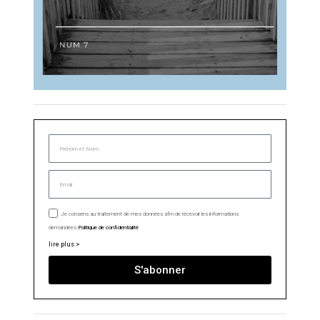
Je consens au traitement de mes données afin de recevoir les informations
demandées.
Politique de confidentialité
lire plus >
S'abonner