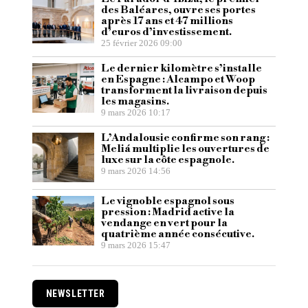
des Baléares, ouvre ses portes
après 17 ans et 47 millions
d’euros d’investissement.
25 février 2026 09:00
Le dernier kilomètre s’installe
en Espagne : Alcampo et Woop
transforment la livraison depuis
les magasins.
9 mars 2026 10:17
L’Andalousie confirme son rang :
Meliá multiplie les ouvertures de
luxe sur la côte espagnole.
9 mars 2026 14:56
Le vignoble espagnol sous
pression : Madrid active la
vendange en vert pour la
quatrième année consécutive.
9 mars 2026 15:47
NEWSLETTER