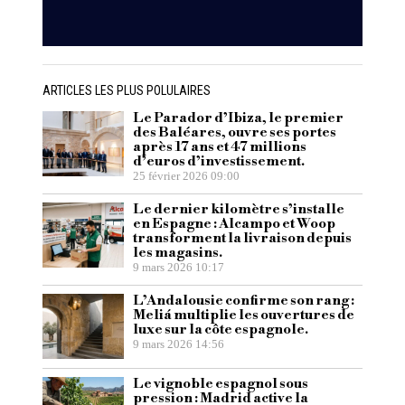
ARTICLES LES PLUS POLULAIRES
Le Parador d’Ibiza, le premier
des Baléares, ouvre ses portes
après 17 ans et 47 millions
d’euros d’investissement.
25 février 2026 09:00
Le dernier kilomètre s’installe
en Espagne : Alcampo et Woop
transforment la livraison depuis
les magasins.
9 mars 2026 10:17
L’Andalousie confirme son rang :
Meliá multiplie les ouvertures de
luxe sur la côte espagnole.
9 mars 2026 14:56
Le vignoble espagnol sous
pression : Madrid active la