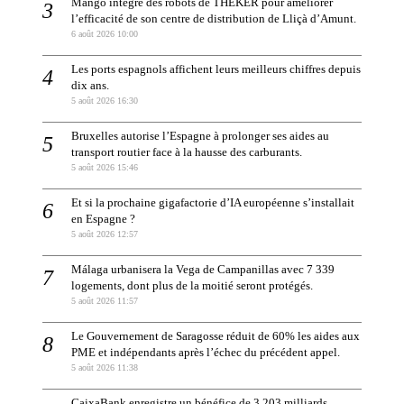
Mango intègre des robots de THEKER pour améliorer
l’efficacité de son centre de distribution de Lliçà d’Amunt.
6 août 2026 10:00
Les ports espagnols affichent leurs meilleurs chiffres depuis
dix ans.
5 août 2026 16:30
Bruxelles autorise l’Espagne à prolonger ses aides au
transport routier face à la hausse des carburants.
5 août 2026 15:46
Et si la prochaine gigafactorie d’IA européenne s’installait
en Espagne ?
5 août 2026 12:57
Málaga urbanisera la Vega de Campanillas avec 7 339
logements, dont plus de la moitié seront protégés.
5 août 2026 11:57
Le Gouvernement de Saragosse réduit de 60% les aides aux
PME et indépendants après l’échec du précédent appel.
5 août 2026 11:38
CaixaBank enregistre un bénéfice de 3,203 milliards