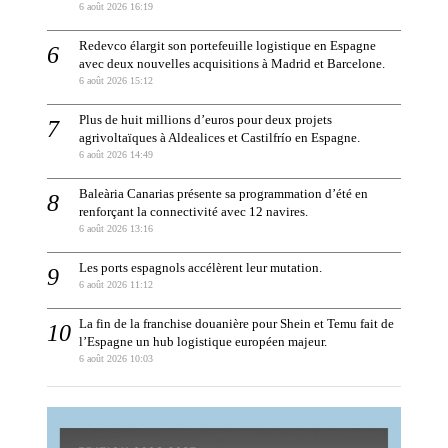
6 août 2026 16:19
Redevco élargit son portefeuille logistique en Espagne
avec deux nouvelles acquisitions à Madrid et Barcelone.
6 août 2026 15:12
Plus de huit millions d’euros pour deux projets
agrivoltaïques à Aldealices et Castilfrío en Espagne.
6 août 2026 14:49
Baleària Canarias présente sa programmation d’été en
renforçant la connectivité avec 12 navires.
6 août 2026 13:16
Les ports espagnols accélèrent leur mutation.
6 août 2026 11:12
La fin de la franchise douanière pour Shein et Temu fait de
l’Espagne un hub logistique européen majeur.
6 août 2026 10:03