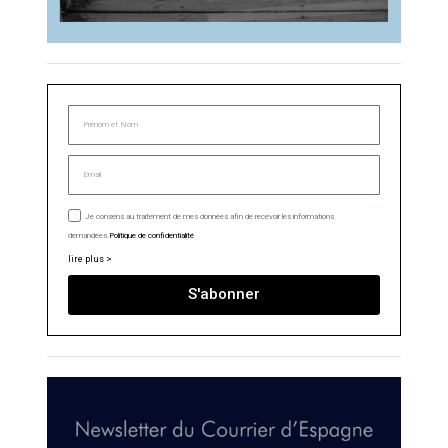
Je consens au traitement de mes données afin de recevoir les informations
demandées.
Politique de confidentialité
lire plus >
S'abonner