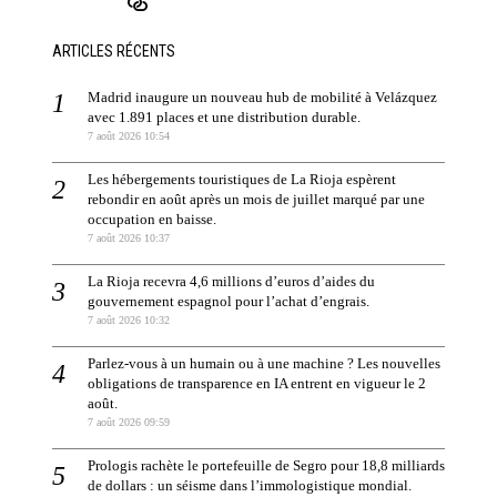
ARTICLES RÉCENTS
Madrid inaugure un nouveau hub de mobilité à Velázquez
avec 1.891 places et une distribution durable.
7 août 2026 10:54
Les hébergements touristiques de La Rioja espèrent
rebondir en août après un mois de juillet marqué par une
occupation en baisse.
7 août 2026 10:37
La Rioja recevra 4,6 millions d’euros d’aides du
gouvernement espagnol pour l’achat d’engrais.
7 août 2026 10:32
Parlez-vous à un humain ou à une machine ? Les nouvelles
obligations de transparence en IA entrent en vigueur le 2
août.
7 août 2026 09:59
Prologis rachète le portefeuille de Segro pour 18,8 milliards
de dollars : un séisme dans l’immologistique mondial.