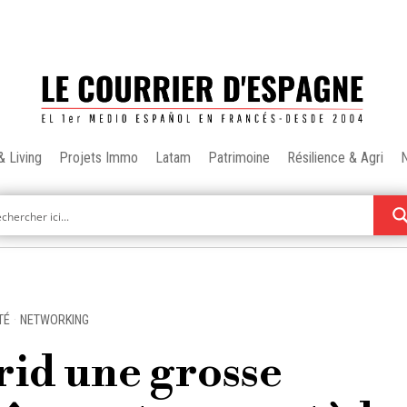
& Living
Projets Immo
Latam
Patrimoine
Résilience & Agri
TÉ
·
NETWORKING
drid une grosse