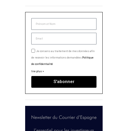
Je consens au traitement de mes données afin
de recevoir les informations demandées.
Politique
de confidentialité
lire plus >
S'abonner