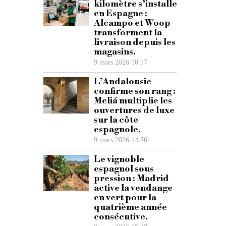
kilomètre s’installe
en Espagne :
Alcampo et Woop
transforment la
livraison depuis les
magasins.
9 mars 2026 10:17
L’Andalousie
confirme son rang :
Meliá multiplie les
ouvertures de luxe
sur la côte
espagnole.
9 mars 2026 14:56
Le vignoble
espagnol sous
pression : Madrid
active la vendange
en vert pour la
quatrième année
consécutive.