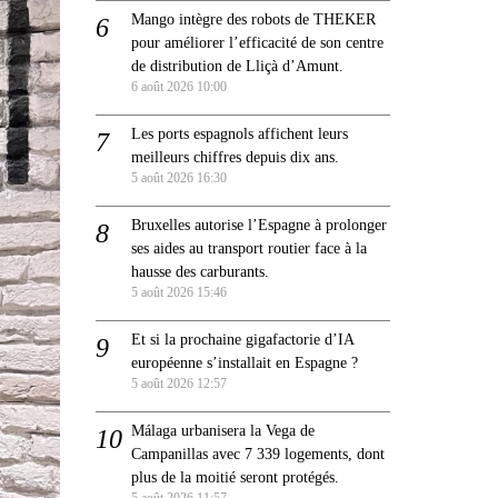
Mango intègre des robots de THEKER
pour améliorer l’efficacité de son centre
de distribution de Lliçà d’Amunt.
6 août 2026 10:00
Les ports espagnols affichent leurs
meilleurs chiffres depuis dix ans.
5 août 2026 16:30
Bruxelles autorise l’Espagne à prolonger
ses aides au transport routier face à la
hausse des carburants.
5 août 2026 15:46
Et si la prochaine gigafactorie d’IA
européenne s’installait en Espagne ?
5 août 2026 12:57
Málaga urbanisera la Vega de
Campanillas avec 7 339 logements, dont
plus de la moitié seront protégés.