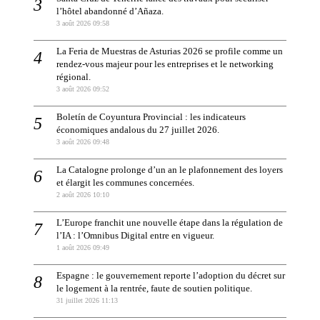
l’hôtel abandonné d’Añaza.
3 août 2026 09:58
La Feria de Muestras de Asturias 2026 se profile comme un
rendez-vous majeur pour les entreprises et le networking
régional.
3 août 2026 09:52
Boletín de Coyuntura Provincial : les indicateurs
économiques andalous du 27 juillet 2026.
3 août 2026 09:48
La Catalogne prolonge d’un an le plafonnement des loyers
et élargit les communes concernées.
2 août 2026 10:10
L’Europe franchit une nouvelle étape dans la régulation de
l’IA : l’Omnibus Digital entre en vigueur.
1 août 2026 09:49
Espagne : le gouvernement reporte l’adoption du décret sur
le logement à la rentrée, faute de soutien politique.
31 juillet 2026 11:13