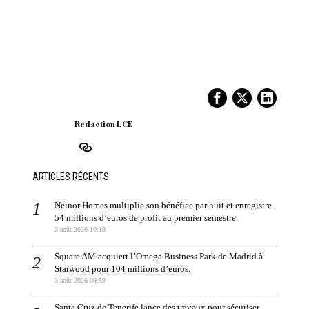
Redaction LCE
ARTICLES RÉCENTS
Neinor Homes multiplie son bénéfice par huit et enregistre
54 millions d’euros de profit au premier semestre.
3 août 2026 10:18
Square AM acquiert l’Omega Business Park de Madrid à
Starwood pour 104 millions d’euros.
3 août 2026 09:59
Santa Cruz de Tenerife lance des travaux pour sécuriser