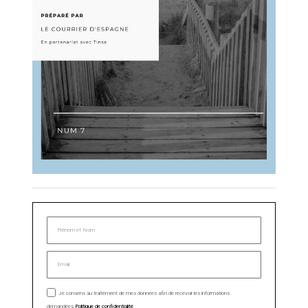
Je consens au traitement de mes données afin de recevoir les informations
demandées.
Politique de confidentialité