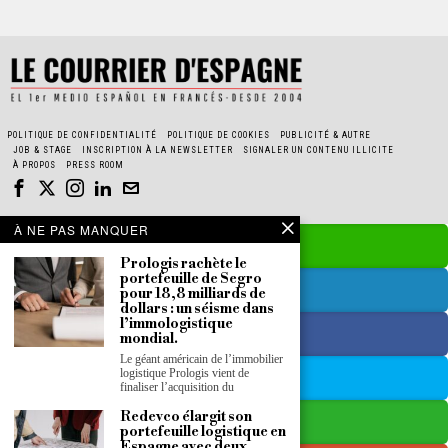
POLITIQUE DE CONFIDENTIALITÉ
POLITIQUE DE COOKIES
PUBLICITÉ & AUTRE
JOB & STAGE
INSCRIPTION À LA NEWSLETTER
SIGNALER UN CONTENU ILLICITE
À PROPOS
PRESS ROOM
À NE PAS MANQUER
Prologis rachète le
portefeuille de Segro
pour 18,8 milliards de
dollars : un séisme dans
l’immologistique
mondial.
Le géant américain de l’immobilier
logistique Prologis vient de
finaliser l’acquisition du
Redevco élargit son
portefeuille logistique en
Espagne avec deux