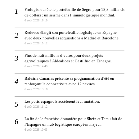
Prologis rachète le portefeuille de Segro pour 18,8 milliards
de dollars : un séisme dans l’immologistique mondial.
6 août 2026 16:19
Redevco élargit son portefeuille logistique en Espagne
avec deux nouvelles acquisitions à Madrid et Barcelone.
6 août 2026 15:12
Plus de huit millions d’euros pour deux projets
agrivoltaïques à Aldealices et Castilfrío en Espagne.
6 août 2026 14:49
Baleària Canarias présente sa programmation d’été en
renforçant la connectivité avec 12 navires.
6 août 2026 13:16
Les ports espagnols accélèrent leur mutation.
6 août 2026 11:12
La fin de la franchise douanière pour Shein et Temu fait de
l’Espagne un hub logistique européen majeur.
6 août 2026 10:03