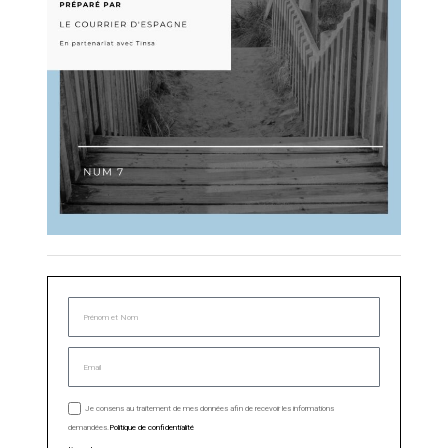
Je consens au traitement de mes données afin de recevoir les informations
demandées.
Politique de confidentialité