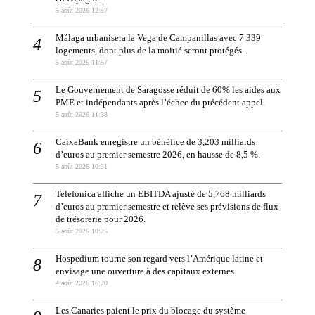
5 août 2026 12:57
Málaga urbanisera la Vega de Campanillas avec 7 339
logements, dont plus de la moitié seront protégés.
5 août 2026 11:57
Le Gouvernement de Saragosse réduit de 60% les aides aux
PME et indépendants après l’échec du précédent appel.
5 août 2026 11:38
CaixaBank enregistre un bénéfice de 3,203 milliards
d’euros au premier semestre 2026, en hausse de 8,5 %.
5 août 2026 10:31
Telefónica affiche un EBITDA ajusté de 5,768 milliards
d’euros au premier semestre et relève ses prévisions de flux
de trésorerie pour 2026.
5 août 2026 10:25
Hospedium tourne son regard vers l’Amérique latine et
envisage une ouverture à des capitaux externes.
4 août 2026 16:20
Les Canaries paient le prix du blocage du système