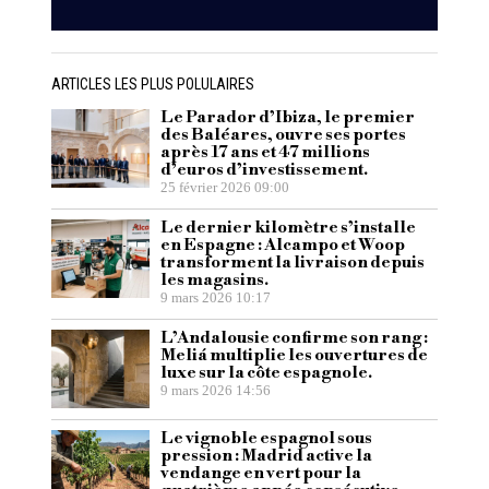
ARTICLES LES PLUS POLULAIRES
Le Parador d’Ibiza, le premier
des Baléares, ouvre ses portes
après 17 ans et 47 millions
d’euros d’investissement.
25 février 2026 09:00
Le dernier kilomètre s’installe
en Espagne : Alcampo et Woop
transforment la livraison depuis
les magasins.
9 mars 2026 10:17
L’Andalousie confirme son rang :
Meliá multiplie les ouvertures de
luxe sur la côte espagnole.
9 mars 2026 14:56
Le vignoble espagnol sous
pression : Madrid active la
vendange en vert pour la