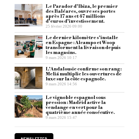
Le Parador d’Ibiza, le premier
des Baléares, ouvre ses portes
après 17 ans et 47 millions
d’euros d’investissement.
25 février 2026 09:00
Le dernier kilomètre s’installe
en Espagne : Alcampo et Woop
transforment la livraison depuis
les magasins.
9 mars 2026 10:17
L’Andalousie confirme son rang :
Meliá multiplie les ouvertures de
luxe sur la côte espagnole.
9 mars 2026 14:56
Le vignoble espagnol sous
pression : Madrid active la
vendange en vert pour la
quatrième année consécutive.
9 mars 2026 15:47