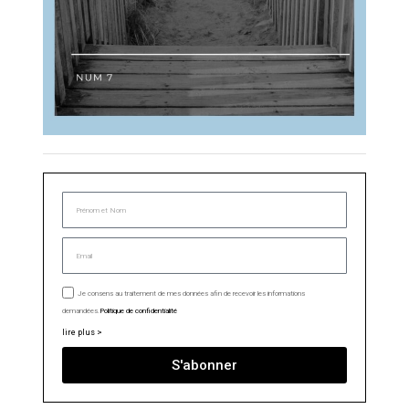
Je consens au traitement de mes données afin de recevoir les informations
demandées.
Politique de confidentialité
lire plus >
S'abonner