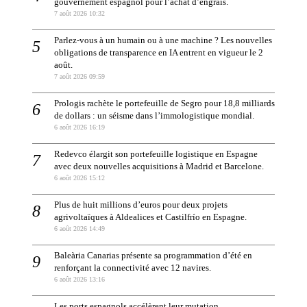
gouvernement espagnol pour l’achat d’engrais.
7 août 2026 10:32
Parlez-vous à un humain ou à une machine ? Les nouvelles
obligations de transparence en IA entrent en vigueur le 2
août.
7 août 2026 09:59
Prologis rachète le portefeuille de Segro pour 18,8 milliards
de dollars : un séisme dans l’immologistique mondial.
6 août 2026 16:19
Redevco élargit son portefeuille logistique en Espagne
avec deux nouvelles acquisitions à Madrid et Barcelone.
6 août 2026 15:12
Plus de huit millions d’euros pour deux projets
agrivoltaïques à Aldealices et Castilfrío en Espagne.
6 août 2026 14:49
Baleària Canarias présente sa programmation d’été en
renforçant la connectivité avec 12 navires.
6 août 2026 13:16
Les ports espagnols accélèrent leur mutation.