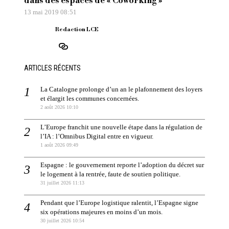
dans des espaces de « Coworking »
13 mai 2019 08:51
Redaction LCE
ARTICLES RÉCENTS
La Catalogne prolonge d’un an le plafonnement des loyers
et élargit les communes concernées.
2 août 2026 10:10
L’Europe franchit une nouvelle étape dans la régulation de
l’IA : l’Omnibus Digital entre en vigueur.
1 août 2026 09:49
Espagne : le gouvernement reporte l’adoption du décret sur
le logement à la rentrée, faute de soutien politique.
31 juillet 2026 11:13
Pendant que l’Europe logistique ralentit, l’Espagne signe
six opérations majeures en moins d’un mois.
30 juillet 2026 10:54