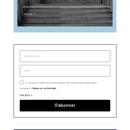
Je consens au traitement de mes données afin de recevoir les informations
demandées.
Politique de confidentialité
lire plus >
S'abonner