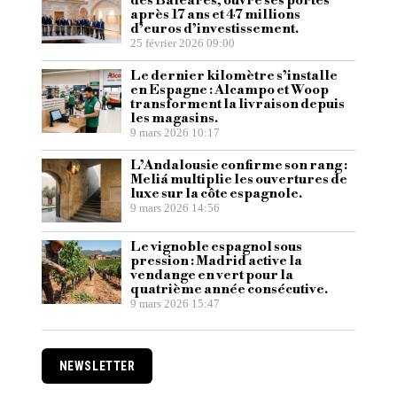
des Baléares, ouvre ses portes
après 17 ans et 47 millions
d’euros d’investissement.
25 février 2026 09:00
Le dernier kilomètre s’installe
en Espagne : Alcampo et Woop
transforment la livraison depuis
les magasins.
9 mars 2026 10:17
L’Andalousie confirme son rang :
Meliá multiplie les ouvertures de
luxe sur la côte espagnole.
9 mars 2026 14:56
Le vignoble espagnol sous
pression : Madrid active la
vendange en vert pour la
quatrième année consécutive.
9 mars 2026 15:47
NEWSLETTER