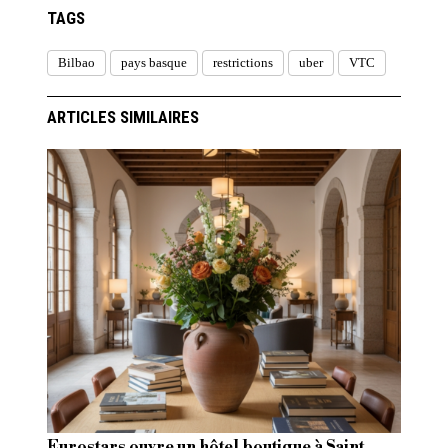
TAGS
Bilbao
pays basque
restrictions
uber
VTC
ARTICLES SIMILAIRES
Eurostars ouvre un hôtel boutique à Saint-