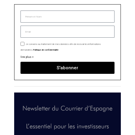
Je consens au traitement de mes données afin de recevoir les informations
demandées.
Politique de confidentialité
lire plus >
S'abonner