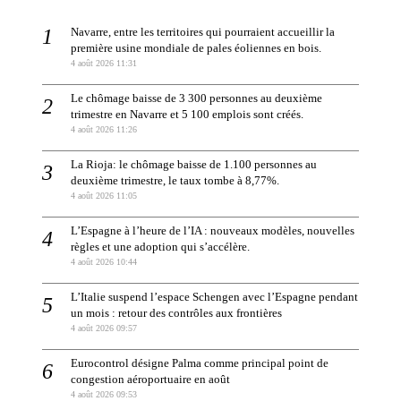
Navarre, entre les territoires qui pourraient accueillir la
première usine mondiale de pales éoliennes en bois.
4 août 2026 11:31
Le chômage baisse de 3 300 personnes au deuxième
trimestre en Navarre et 5 100 emplois sont créés.
4 août 2026 11:26
La Rioja: le chômage baisse de 1.100 personnes au
deuxième trimestre, le taux tombe à 8,77%.
4 août 2026 11:05
L’Espagne à l’heure de l’IA : nouveaux modèles, nouvelles
règles et une adoption qui s’accélère.
4 août 2026 10:44
L’Italie suspend l’espace Schengen avec l’Espagne pendant
un mois : retour des contrôles aux frontières
4 août 2026 09:57
Eurocontrol désigne Palma comme principal point de
congestion aéroportuaire en août
4 août 2026 09:53