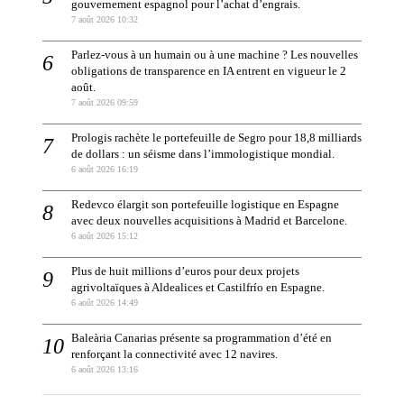
gouvernement espagnol pour l’achat d’engrais.
7 août 2026 10:32
Parlez-vous à un humain ou à une machine ? Les nouvelles
obligations de transparence en IA entrent en vigueur le 2
août.
7 août 2026 09:59
Prologis rachète le portefeuille de Segro pour 18,8 milliards
de dollars : un séisme dans l’immologistique mondial.
6 août 2026 16:19
Redevco élargit son portefeuille logistique en Espagne
avec deux nouvelles acquisitions à Madrid et Barcelone.
6 août 2026 15:12
Plus de huit millions d’euros pour deux projets
agrivoltaïques à Aldealices et Castilfrío en Espagne.
6 août 2026 14:49
Baleària Canarias présente sa programmation d’été en
renforçant la connectivité avec 12 navires.
6 août 2026 13:16