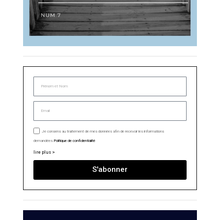
Je consens au traitement de mes données afin de recevoir les informations
demandées.
Politique de confidentialité
lire plus >
S'abonner