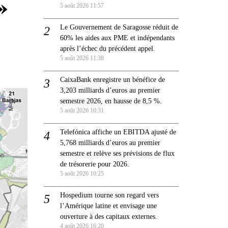
»
5 août 2026 11:57
Le Gouvernement de Saragosse réduit de
60% les aides aux PME et indépendants
après l’échec du précédent appel.
5 août 2026 11:38
CaixaBank enregistre un bénéfice de
3,203 milliards d’euros au premier
semestre 2026, en hausse de 8,5 %.
5 août 2026 10:31
Telefónica affiche un EBITDA ajusté de
5,768 milliards d’euros au premier
semestre et relève ses prévisions de flux
de trésorerie pour 2026.
5 août 2026 10:25
Hospedium tourne son regard vers
l’Amérique latine et envisage une
ouverture à des capitaux externes.
4 août 2026 16:20