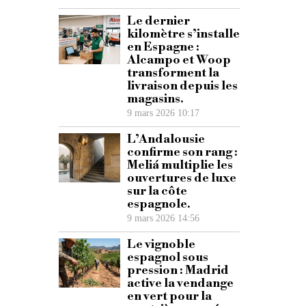
Le dernier
kilomètre s’installe
en Espagne :
Alcampo et Woop
transforment la
livraison depuis les
magasins.
9 mars 2026 10:17
L’Andalousie
confirme son rang :
Meliá multiplie les
ouvertures de luxe
sur la côte
espagnole.
9 mars 2026 14:56
Le vignoble
espagnol sous
pression : Madrid
active la vendange
en vert pour la