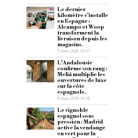
Le dernier
kilomètre s’installe
en Espagne :
Alcampo et Woop
transforment la
livraison depuis les
magasins.
9 mars 2026 10:17
L’Andalousie
confirme son rang :
Meliá multiplie les
ouvertures de luxe
sur la côte
espagnole.
9 mars 2026 14:56
Le vignoble
espagnol sous
pression : Madrid
active la vendange
en vert pour la