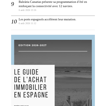
Baleària Canarias présente sa programmation d’été en
renforçant la connectivité avec 12 navires.
6 août 2026 13:16
Les ports espagnols accélèrent leur mutation.
6 août 2026 11:12