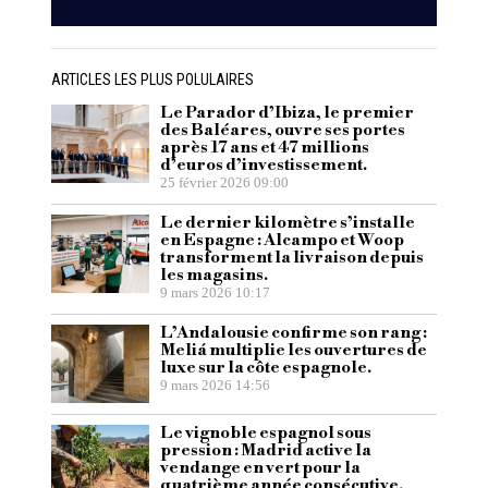
ARTICLES LES PLUS POLULAIRES
Le Parador d’Ibiza, le premier
des Baléares, ouvre ses portes
après 17 ans et 47 millions
d’euros d’investissement.
25 février 2026 09:00
Le dernier kilomètre s’installe
en Espagne : Alcampo et Woop
transforment la livraison depuis
les magasins.
9 mars 2026 10:17
L’Andalousie confirme son rang :
Meliá multiplie les ouvertures de
luxe sur la côte espagnole.
9 mars 2026 14:56
Le vignoble espagnol sous
pression : Madrid active la
vendange en vert pour la
quatrième année consécutive.