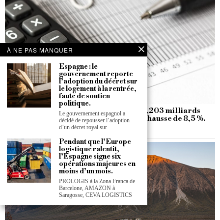
À NE PAS MANQUER
Espagne : le
gouvernement reporte
l’adoption du décret sur
le logement à la rentrée,
faute de soutien
politique.
CaixaBank enregistre un bénéfice de 3,203 milliards
Le gouvernement espagnol a
d’euros au premier semestre 2026, en hausse de 8,5 %.
décidé de repousser l’adoption
d’un décret royal sur
Redaction LCE
Pendant que l’Europe
logistique ralentit,
l’Espagne signe six
opérations majeures en
moins d’un mois.
PROLOGIS à la Zona Franca de
Barcelone, AMAZON à
Saragosse, CEVA LOGISTICS