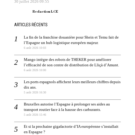
30 juillet 2026 09:55
Redaction LCE
ARTICLES RÉCENTS
La fin de la franchise douanière pour Shein et Temu fait de
l’Espagne un hub logistique européen majeur.
6 août 2026 10:03
Mango intègre des robots de THEKER pour améliorer
l’efficacité de son centre de distribution de Lliçà d’Amunt.
6 août 2026 10:00
Les ports espagnols affichent leurs meilleurs chiffres depuis
dix ans.
5 août 2026 16:30
Bruxelles autorise l’Espagne à prolonger ses aides au
transport routier face à la hausse des carburants.
5 août 2026 15:46
Et si la prochaine gigafactorie d’IA européenne s’installait
en Espagne ?