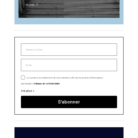
Je consens au traitement de mes données afin de recevoir les informations
demandées.
Politique de confidentialité
lire plus >
S'abonner