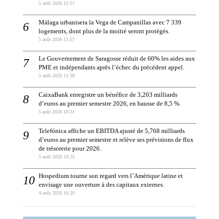
5 août 2026 12:57
Málaga urbanisera la Vega de Campanillas avec 7 339
logements, dont plus de la moitié seront protégés.
5 août 2026 11:57
Le Gouvernement de Saragosse réduit de 60% les aides aux
PME et indépendants après l’échec du précédent appel.
5 août 2026 11:38
CaixaBank enregistre un bénéfice de 3,203 milliards
d’euros au premier semestre 2026, en hausse de 8,5 %.
5 août 2026 10:31
Telefónica affiche un EBITDA ajusté de 5,768 milliards
d’euros au premier semestre et relève ses prévisions de flux
de trésorerie pour 2026.
5 août 2026 10:25
Hospedium tourne son regard vers l’Amérique latine et
envisage une ouverture à des capitaux externes.
4 août 2026 16:20