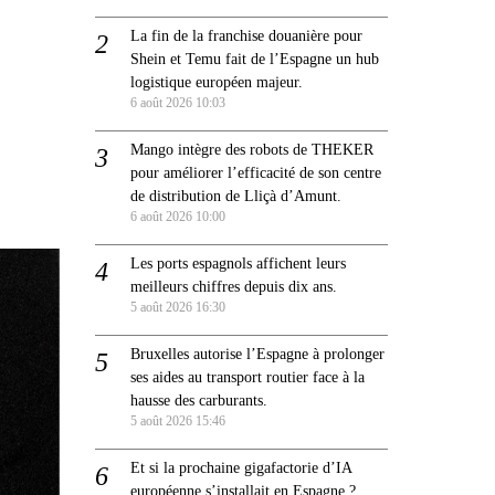
La fin de la franchise douanière pour
Shein et Temu fait de l’Espagne un hub
logistique européen majeur.
6 août 2026 10:03
Mango intègre des robots de THEKER
pour améliorer l’efficacité de son centre
de distribution de Lliçà d’Amunt.
6 août 2026 10:00
Les ports espagnols affichent leurs
meilleurs chiffres depuis dix ans.
5 août 2026 16:30
Bruxelles autorise l’Espagne à prolonger
ses aides au transport routier face à la
hausse des carburants.
5 août 2026 15:46
Et si la prochaine gigafactorie d’IA
européenne s’installait en Espagne ?