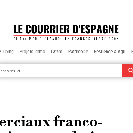
& Living
Projets Immo
Latam
Patrimoine
Résilience & Agri
rciaux franco-