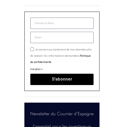
Je consens au traitement de mes données afin
de recevoir les informations demandées.
Politique
de confidentialité
lire plus >
S'abonner