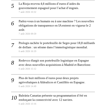
La Rioja recevra 4,6 millions d’euros d’aides du
gouvernement espagnol pour l’achat d’engrais.
7 août 2026 10:32
Parlez-vous à un humain ou à une machine ? Les nouvelles
obligations de transparence en IA entrent en vigueur le 2
août.
7 août 2026 09:59
Prologis rachète le portefeuille de Segro pour 18,8 milliards
de dollars : un séisme dans l’immologistique mondial.
6 août 2026 16:19
Redevco élargit son portefeuille logistique en Espagne
avec deux nouvelles acquisitions à Madrid et Barcelone.
6 août 2026 15:12
Plus de huit millions d’euros pour deux projets
agrivoltaïques à Aldealices et Castilfrío en Espagne.
6 août 2026 14:49
Baleària Canarias présente sa programmation d’été en
renforçant la connectivité avec 12 navires.
6 août 2026 13:16