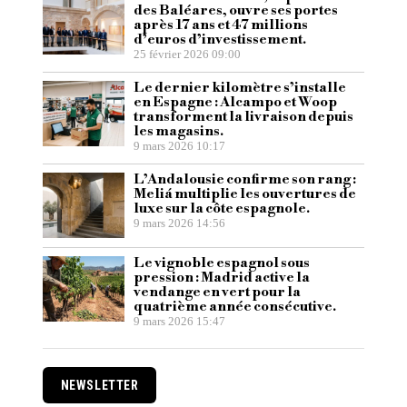
des Baléares, ouvre ses portes
après 17 ans et 47 millions
d’euros d’investissement.
25 février 2026 09:00
Le dernier kilomètre s’installe
en Espagne : Alcampo et Woop
transforment la livraison depuis
les magasins.
9 mars 2026 10:17
L’Andalousie confirme son rang :
Meliá multiplie les ouvertures de
luxe sur la côte espagnole.
9 mars 2026 14:56
Le vignoble espagnol sous
pression : Madrid active la
vendange en vert pour la
quatrième année consécutive.
9 mars 2026 15:47
NEWSLETTER