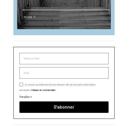
Je consens au traitement de mes données afin de recevoir les informations
demandées.
Politique de confidentialité
lire plus >
S'abonner