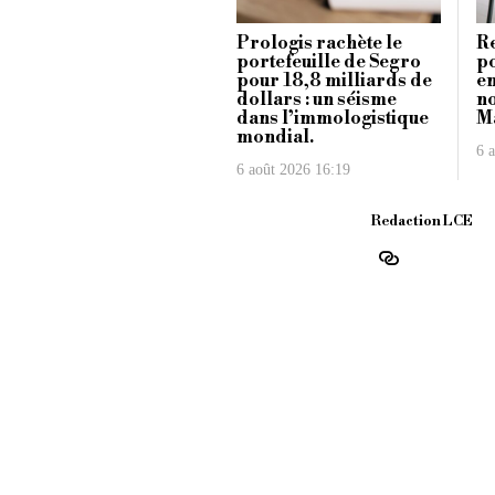
Prologis rachète le
Re
portefeuille de Segro
po
pour 18,8 milliards de
en
dollars : un séisme
no
dans l’immologistique
Ma
mondial.
6 
6 août 2026 16:19
Redaction LCE