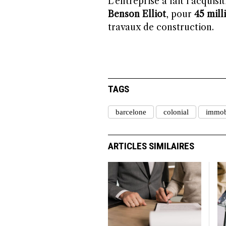
L’entreprise a fait l’acquis
Benson Elliot
, pour
45 mill
travaux de construction.
TAGS
barcelone
colonial
immob
ARTICLES SIMILAIRES