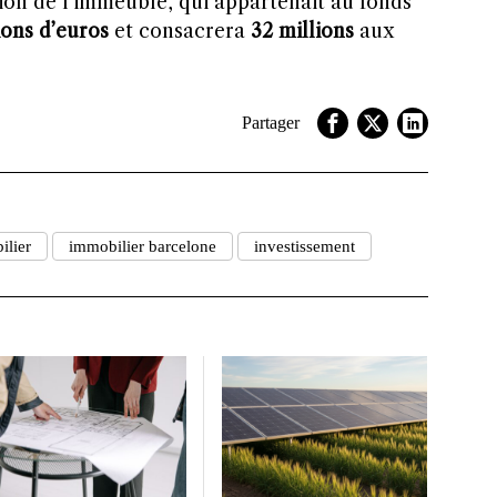
ition de l’immeuble, qui appartenait au fonds
ions d’euros
et consacrera
32 millions
aux
Partager
ilier
immobilier barcelone
investissement