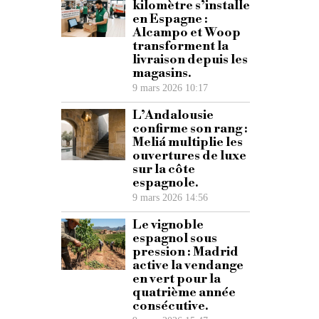
kilomètre s’installe
en Espagne :
Alcampo et Woop
transforment la
livraison depuis les
magasins.
9 mars 2026 10:17
L’Andalousie
confirme son rang :
Meliá multiplie les
ouvertures de luxe
sur la côte
espagnole.
9 mars 2026 14:56
Le vignoble
espagnol sous
pression : Madrid
active la vendange
en vert pour la
quatrième année
consécutive.