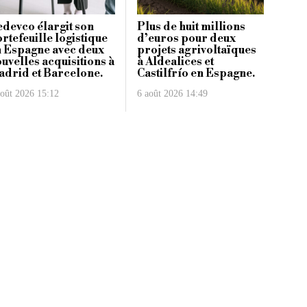
devco élargit son
Plus de huit millions
rtefeuille logistique
d’euros pour deux
 Espagne avec deux
projets agrivoltaïques
uvelles acquisitions à
à Aldealices et
drid et Barcelone.
Castilfrío en Espagne.
août 2026 15:12
6 août 2026 14:49