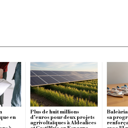
n
Plus de huit millions
Baleària
ique en
d’euros pour deux projets
sa progr
x
agrivoltaïques à Aldealices
renforça