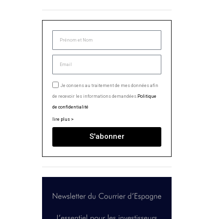
Je consens au traitement de mes données afin
de recevoir les informations demandées.
Politique
de confidentialité
lire plus >
S'abonner