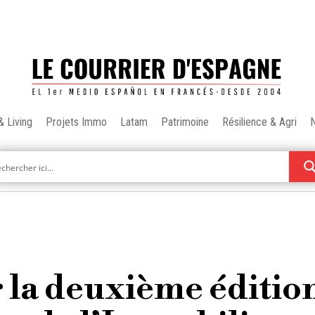
& Living
Projets Immo
Latam
Patrimoine
Résilience & Agri
r la deuxième éditio