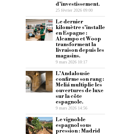
d’investissement.
25 février 2026 09:00
Le dernier
kilomètre s’installe
en Espagne :
Alcampo et Woop
transforment la
livraison depuis les
magasins.
9 mars 2026 10:17
L’Andalousie
confirme son rang :
Meliá multiplie les
ouvertures de luxe
sur la côte
espagnole.
9 mars 2026 14:56
Le vignoble
espagnol sous
pression : Madrid