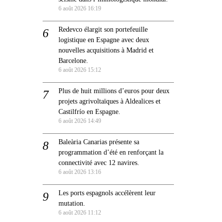
6 août 2026 16:19
Redevco élargit son portefeuille
logistique en Espagne avec deux
nouvelles acquisitions à Madrid et
Barcelone.
6 août 2026 15:12
Plus de huit millions d’euros pour deux
projets agrivoltaïques à Aldealices et
Castilfrío en Espagne.
6 août 2026 14:49
Baleària Canarias présente sa
programmation d’été en renforçant la
connectivité avec 12 navires.
6 août 2026 13:16
Les ports espagnols accélèrent leur
mutation.
6 août 2026 11:12