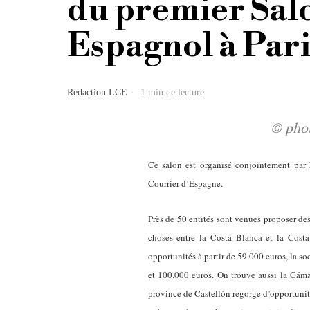
du premier Sal
Espagnol à Paris
Redaction LCE
1 min de lecture
© phot
Ce salon est organisé conjointement par
Courrier d’Espagne.
Près de 50 entités sont venues proposer d
choses entre la Costa Blanca et la Cost
opportunités à partir de 59.000 euros, la s
et 100.000 euros. On trouve aussi la Cáma
province de Castellón regorge d’opportunité