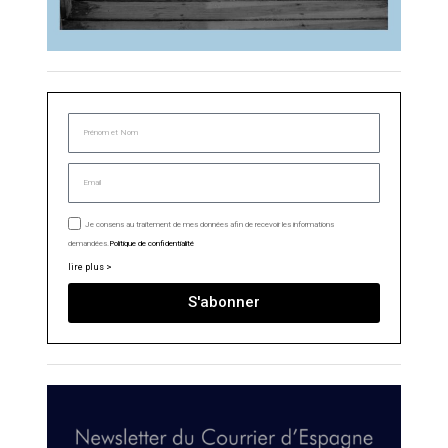
Je consens au traitement de mes données afin de recevoir les informations
demandées.
Politique de confidentialité
lire plus >
S'abonner