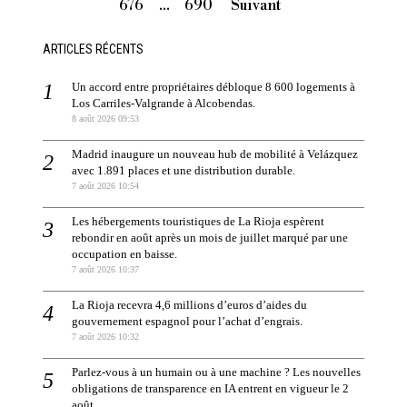
676
…
690
Suivant
ARTICLES RÉCENTS
Un accord entre propriétaires débloque 8 600 logements à
Los Carriles-Valgrande à Alcobendas.
8 août 2026 09:53
Madrid inaugure un nouveau hub de mobilité à Velázquez
avec 1.891 places et une distribution durable.
7 août 2026 10:54
Les hébergements touristiques de La Rioja espèrent
rebondir en août après un mois de juillet marqué par une
occupation en baisse.
7 août 2026 10:37
La Rioja recevra 4,6 millions d’euros d’aides du
gouvernement espagnol pour l’achat d’engrais.
7 août 2026 10:32
Parlez-vous à un humain ou à une machine ? Les nouvelles
obligations de transparence en IA entrent en vigueur le 2
août.