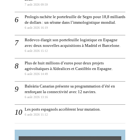
7 août 2026 09:59
Prologis rachète le portefeuille de Segro pour 18,8 milliards
de dollars : un séisme dans l’immologistique mondial.
6 août 2026 16:19
Redevco élargit son portefeuille logistique en Espagne
avec deux nouvelles acquisitions à Madrid et Barcelone.
6 août 2026 15:12
Plus de huit millions d’euros pour deux projets
agrivoltaïques à Aldealices et Castilfrío en Espagne.
6 août 2026 14:49
Baleària Canarias présente sa programmation d’été en
renforçant la connectivité avec 12 navires.
6 août 2026 13:16
Les ports espagnols accélèrent leur mutation.
6 août 2026 11:12