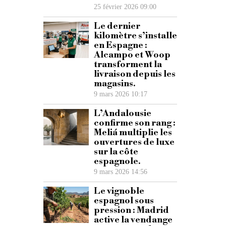
25 février 2026 09:00
Le dernier
kilomètre s’installe
en Espagne :
Alcampo et Woop
transforment la
livraison depuis les
magasins.
9 mars 2026 10:17
L’Andalousie
confirme son rang :
Meliá multiplie les
ouvertures de luxe
sur la côte
espagnole.
9 mars 2026 14:56
Le vignoble
espagnol sous
pression : Madrid
active la vendange