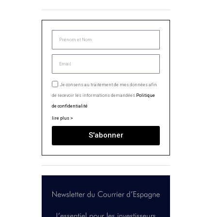
Je consens au traitement de mes données afin
de recevoir les informations demandées.
Politique
de confidentialité
lire plus >
S'abonner