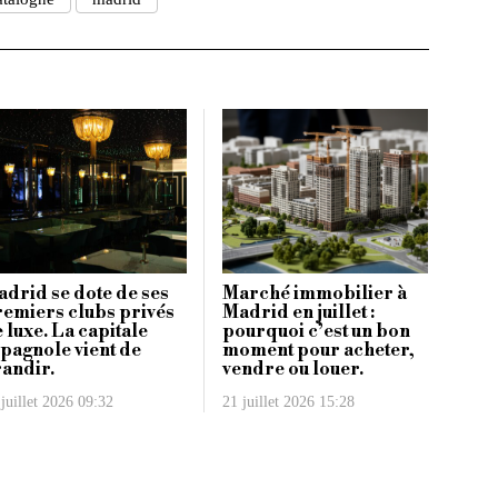
drid se dote de ses
Marché immobilier à
emiers clubs privés
Madrid en juillet :
 luxe. La capitale
pourquoi c’est un bon
pagnole vient de
moment pour acheter,
andir.
vendre ou louer.
juillet 2026 09:32
21 juillet 2026 15:28