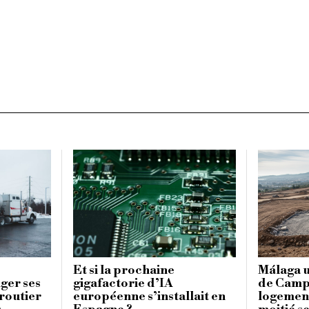
Et si la prochaine
Málaga u
ger ses
gigafactorie d’IA
de Campa
 routier
européenne s’installait en
logement