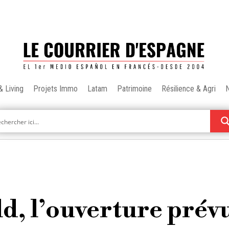
& Living
Projets Immo
Latam
Patrimoine
Résilience & Agri
d, l’ouverture prév