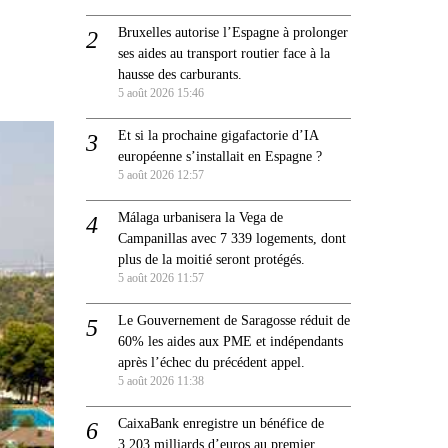
Bruxelles autorise l’Espagne à prolonger
ses aides au transport routier face à la
hausse des carburants.
5 août 2026 15:46
Et si la prochaine gigafactorie d’IA
européenne s’installait en Espagne ?
5 août 2026 12:57
Málaga urbanisera la Vega de
Campanillas avec 7 339 logements, dont
plus de la moitié seront protégés.
5 août 2026 11:57
Le Gouvernement de Saragosse réduit de
60% les aides aux PME et indépendants
après l’échec du précédent appel.
5 août 2026 11:38
CaixaBank enregistre un bénéfice de
3,203 milliards d’euros au premier