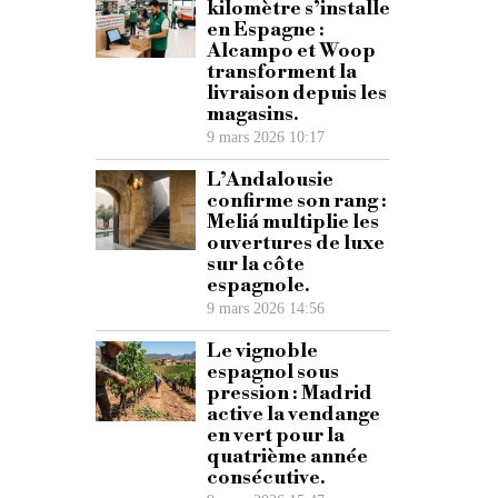
kilomètre s’installe
en Espagne :
Alcampo et Woop
transforment la
livraison depuis les
magasins.
9 mars 2026 10:17
L’Andalousie
confirme son rang :
Meliá multiplie les
ouvertures de luxe
sur la côte
espagnole.
9 mars 2026 14:56
Le vignoble
espagnol sous
pression : Madrid
active la vendange
en vert pour la
quatrième année
consécutive.