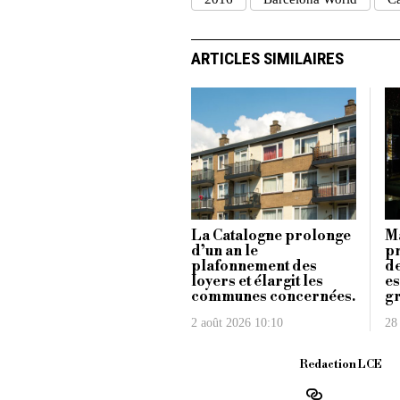
ARTICLES SIMILAIRES
La Catalogne prolonge
Ma
d’un an le
pr
plafonnement des
de
loyers et élargit les
es
communes concernées.
gr
2 août 2026 10:10
28 
Redaction LCE