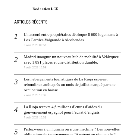
Redaction LCE
ARTICLES RÉCENTS
Un accord entre propriétaires débloque 8 600 logements à
Los Carriles-Valgrande à Alcobendas.
8 août 2026 09:53
Madrid inaugure un nouveau hub de mobilité à Velázquez
avec 1.891 places et une distribution durable.
7 août 2026 10:54
Les hébergements touristiques de La Rioja espèrent
rebondir en août après un mois de juillet marqué par une
occupation en baisse.
7 août 2026 10:37
La Rioja recevra 4,6 millions d’euros d’aides du
gouvernement espagnol pour l’achat d’engrais.
7 août 2026 10:32
Parlez-vous à un humain ou à une machine ? Les nouvelles
obligations de transparence en IA entrent en vigueur le 2