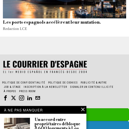
Les ports espagnols accélèrent leur mutation.
Redaction LCE
POLITIQUE DE CONFIDENTIALITÉ
POLITIQUE DE COOKIES
PUBLICITÉ & AUTRE
JOB & STAGE
INSCRIPTION À LA NEWSLETTER
SIGNALER UN CONTENU ILLICITE
À PROPOS
PRESS ROOM
À NE PAS MANQUER
Un accord entre
propriétaires débloque
8 600 logements à Los