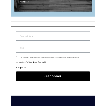
Je consens au traitement de mes données afin de recevoir les informations
demandées.
Politique de confidentialité
lire plus >
S'abonner