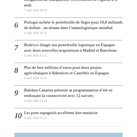
août.
7 août 2026 09:59
Prologis rachète le portefeuille de Segro pour 18,8 milliards
de dollars : un séisme dans l’immologistique mondial.
6 août 2026 16:19
Redevco élargit son portefeuille logistique en Espagne
avec deux nouvelles acquisitions à Madrid et Barcelone.
6 août 2026 15:12
Plus de huit millions d’euros pour deux projets
agrivoltaïques à Aldealices et Castilfrío en Espagne.
6 août 2026 14:49
Baleària Canarias présente sa programmation d’été en
renforçant la connectivité avec 12 navires.
6 août 2026 13:16
Les ports espagnols accélèrent leur mutation.
6 août 2026 11:12