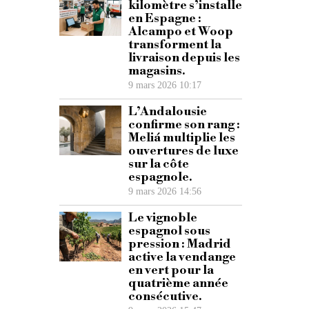
kilomètre s’installe
en Espagne :
Alcampo et Woop
transforment la
livraison depuis les
magasins.
9 mars 2026 10:17
L’Andalousie
confirme son rang :
Meliá multiplie les
ouvertures de luxe
sur la côte
espagnole.
9 mars 2026 14:56
Le vignoble
espagnol sous
pression : Madrid
active la vendange
en vert pour la
quatrième année
consécutive.