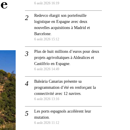
de
6 août 2026 16:19
Redevco élargit son portefeuille
logistique en Espagne avec deux
nouvelles acquisitions à Madrid et
Barcelone.
6 août 2026 15:12
Plus de huit millions d’euros pour deux
projets agrivoltaïques à Aldealices et
Castilfrío en Espagne.
6 août 2026 14:49
Baleària Canarias présente sa
programmation d’été en renforçant la
connectivité avec 12 navires.
6 août 2026 13:16
Les ports espagnols accélèrent leur
mutation.
6 août 2026 11:12