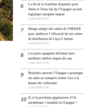
La fin de la franchise douanière pour
Shein et Temu fait de l’Espagne un hub
logistique européen majeur.
6 août 2026 10:03
Mango intègre des robots de THEKER
pour améliorer l’efficacité de son centre
de distribution de Lliçà d’Amunt.
6 août 2026 10:00
Les ports espagnols affichent leurs
meilleurs chiffres depuis dix ans.
5 août 2026 16:30
Bruxelles autorise l’Espagne à prolonger
ses aides au transport routier face à la
hausse des carburants.
5 août 2026 15:46
Et si la prochaine gigafactorie d’IA
européenne s’installait en Espagne ?