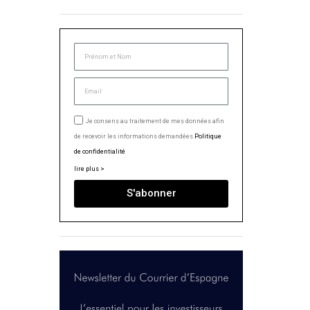
Je consens au traitement de mes données afin
de recevoir les informations demandées.
Politique
de confidentialité
lire plus >
S'abonner