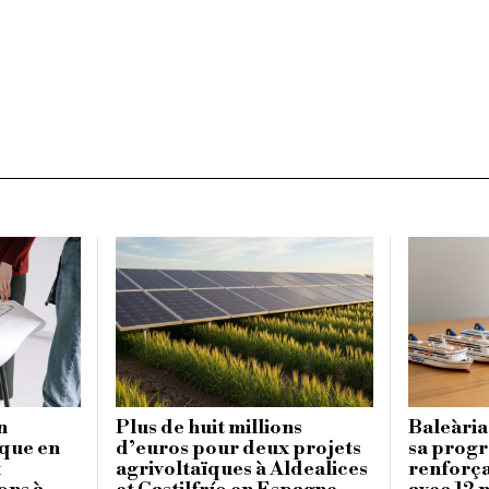
n
Plus de huit millions
Baleària
ique en
d’euros pour deux projets
sa progr
x
agrivoltaïques à Aldealices
renforça