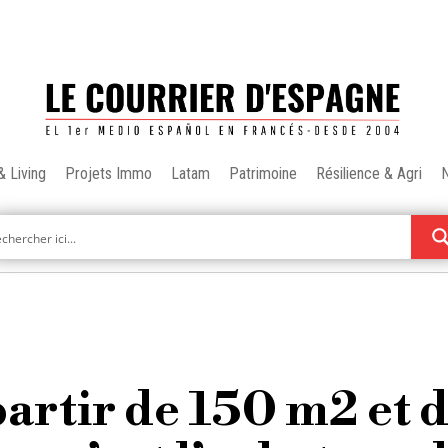
& Living
Projets Immo
Latam
Patrimoine
Résilience & Agri
partir de 150 m2 et 