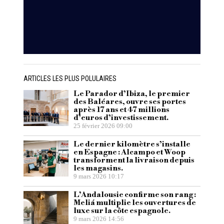
ARTICLES LES PLUS POLULAIRES
Le Parador d’Ibiza, le premier
des Baléares, ouvre ses portes
après 17 ans et 47 millions
d’euros d’investissement.
25 février 2026 09:00
Le dernier kilomètre s’installe
en Espagne : Alcampo et Woop
transforment la livraison depuis
les magasins.
9 mars 2026 10:17
L’Andalousie confirme son rang :
Meliá multiplie les ouvertures de
luxe sur la côte espagnole.
9 mars 2026 14:56