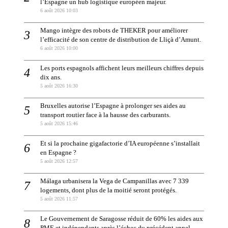
l’Espagne un hub logistique européen majeur.
6 août 2026 10:03
Mango intègre des robots de THEKER pour améliorer
l’efficacité de son centre de distribution de Lliçà d’Amunt.
6 août 2026 10:00
Les ports espagnols affichent leurs meilleurs chiffres depuis
dix ans.
5 août 2026 16:30
Bruxelles autorise l’Espagne à prolonger ses aides au
transport routier face à la hausse des carburants.
5 août 2026 15:46
Et si la prochaine gigafactorie d’IA européenne s’installait
en Espagne ?
5 août 2026 12:57
Málaga urbanisera la Vega de Campanillas avec 7 339
logements, dont plus de la moitié seront protégés.
5 août 2026 11:57
Le Gouvernement de Saragosse réduit de 60% les aides aux