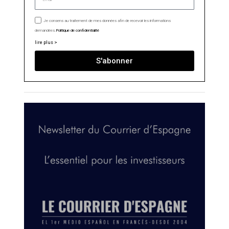
Je consens au traitement de mes données afin de recevoir les informations
demandées.
Politique de confidentialité
lire plus >
S'abonner