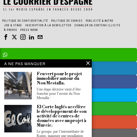
POLITIQUE DE CONFIDENTIALITÉ
POLITIQUE DE COOKIES
PUBLICITÉ & AUTRE
JOB & STAGE
INSCRIPTION À LA NEWSLETTER
SIGNALER UN CONTENU ILLICITE
À PROPOS
PRESS ROOM
À NE PAS MANQUER
Feu vert pour le projet
immobilier autour du
Nou Mestalla.
Une étape décisive vient d’être
franchie pour l’avenir du Nou
Mestalla :
El Corte Inglés accélère
le développement de son
activité de centres de
données avec un projet à
Murcie.
Le groupe, par l’intermédiaire de
Kumo, inaugure une installation