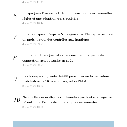
4 août 2026 11:05
L’Espagne à l’heure de l’IA : nouveaux modèles, nouvelles
règles et une adoption qui s’accélère.
4 août 2026 10:44
L’Italie suspend l’espace Schengen avec l’Espagne pendant
un mois : retour des contrôles aux frontières
4 août 2026 09:57
Eurocontrol désigne Palma comme principal point de
congestion aéroportuaire en août
4 août 2026 09:53
Le chômage augmente de 600 personnes en Estrémadure
mais baisse de 16 % en un an, selon l’EPA.
3 août 2026 16:12
Neinor Homes multiplie son bénéfice par huit et enregistre
54 millions d’euros de profit au premier semestre.
3 août 2026 10:18