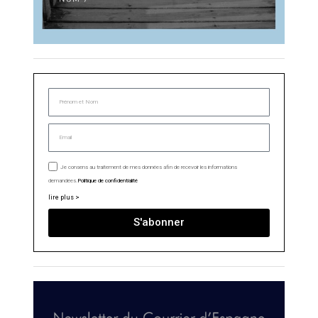
Je consens au traitement de mes données afin de recevoir les informations
demandées.
Politique de confidentialité
lire plus >
S'abonner