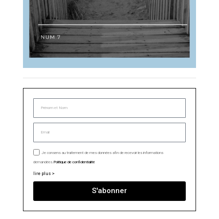
Je consens au traitement de mes données afin de recevoir les informations
demandées.
Politique de confidentialité
lire plus >
S'abonner