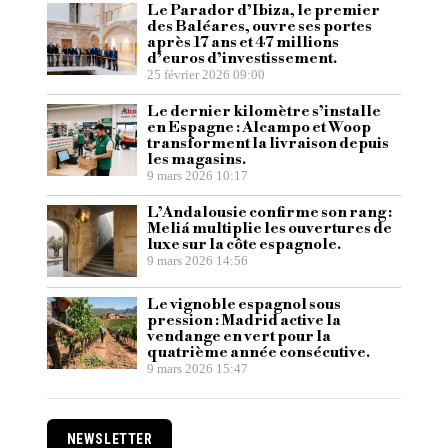
Le Parador d’Ibiza, le premier
des Baléares, ouvre ses portes
après 17 ans et 47 millions
d’euros d’investissement.
25 février 2026 09:00
Le dernier kilomètre s’installe
en Espagne : Alcampo et Woop
transforment la livraison depuis
les magasins.
9 mars 2026 10:17
L’Andalousie confirme son rang :
Meliá multiplie les ouvertures de
luxe sur la côte espagnole.
9 mars 2026 14:56
Le vignoble espagnol sous
pression : Madrid active la
vendange en vert pour la
quatrième année consécutive.
9 mars 2026 15:47
NEWSLETTER