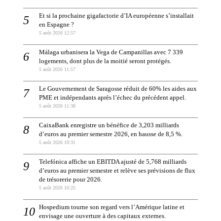
Et si la prochaine gigafactorie d’IA européenne s’installait
en Espagne ?
5 août 2026 12:57
Málaga urbanisera la Vega de Campanillas avec 7 339
logements, dont plus de la moitié seront protégés.
5 août 2026 11:57
Le Gouvernement de Saragosse réduit de 60% les aides aux
PME et indépendants après l’échec du précédent appel.
5 août 2026 11:38
CaixaBank enregistre un bénéfice de 3,203 milliards
d’euros au premier semestre 2026, en hausse de 8,5 %.
5 août 2026 10:31
Telefónica affiche un EBITDA ajusté de 5,768 milliards
d’euros au premier semestre et relève ses prévisions de flux
de trésorerie pour 2026.
5 août 2026 10:25
Hospedium tourne son regard vers l’Amérique latine et
envisage une ouverture à des capitaux externes.