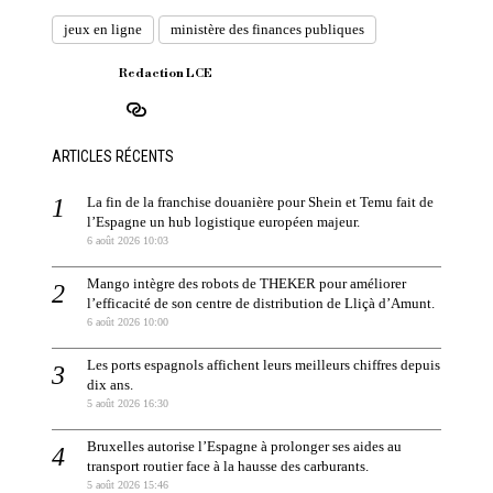
jeux en ligne
ministère des finances publiques
Redaction LCE
ARTICLES RÉCENTS
La fin de la franchise douanière pour Shein et Temu fait de
l’Espagne un hub logistique européen majeur.
6 août 2026 10:03
Mango intègre des robots de THEKER pour améliorer
l’efficacité de son centre de distribution de Lliçà d’Amunt.
6 août 2026 10:00
Les ports espagnols affichent leurs meilleurs chiffres depuis
dix ans.
5 août 2026 16:30
Bruxelles autorise l’Espagne à prolonger ses aides au
transport routier face à la hausse des carburants.
5 août 2026 15:46