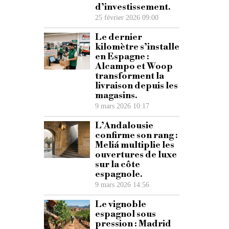
d’investissement.
25 février 2026 09:00
Le dernier
kilomètre s’installe
en Espagne :
Alcampo et Woop
transforment la
livraison depuis les
magasins.
9 mars 2026 10:17
L’Andalousie
confirme son rang :
Meliá multiplie les
ouvertures de luxe
sur la côte
espagnole.
9 mars 2026 14:56
Le vignoble
espagnol sous
pression : Madrid