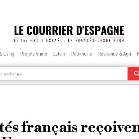
& Living
Projets Immo
Latam
Patrimoine
Résilience & Agri
tés français reçoive