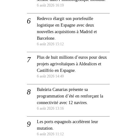
6 août 2026 16:19
Redevco élargit son portefeuille
logistique en Espagne avec deux
nouvelles acquisitions à Madrid et
Barcelone.
6 août 2026 15:12
Plus de huit millions d’euros pour deux
projets agrivoltaïques à Aldealices et
Castilfrío en Espagne.
6 août 2026 14:49
Baleària Canarias présente sa
programmation d’été en renforçant la
connectivité avec 12 navires.
6 août 2026 13:16
Les ports espagnols accélèrent leur
mutation.
6 août 2026 11:12